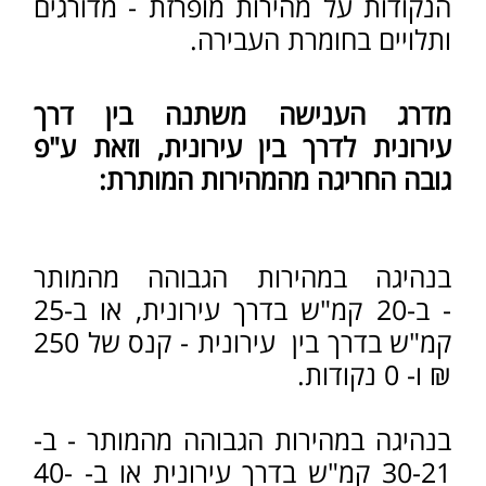
מהו ההליך לאחר קבלת דוח
מהירות?
במקרים בהם מדובר בקנס כספי בלבד,
ללא זימון לדין, בידו של הנהג לבחור בין
לשלם את הקנס (ובכך הוא מודה בביצוע
העבירה), לבין לבקש להישפט בבית
המשפט, לכפור באשמה, ולנסות לבטל
את הקנס והנקודות, או לכל הפחות
להפחיתם.
בקשה להמרה באזהרה/התראה:
בתנאים מסוימים,
כאשר מדובר בקנס
כספי, עומדת לרשות השוטר האפשרות