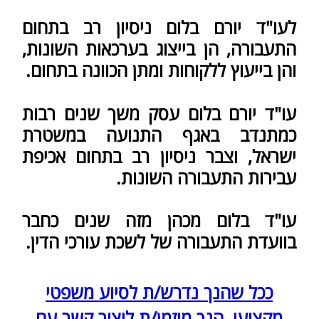
רח' מוטה גור 5, פתח תקוה
(צמוד לקניון הגדול)​
yoramb.law@gmail.com
טל:
03-7738006
פקס:
1533-7738018