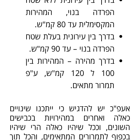
מה הקנס / העונש על מהירות
מופרזת?
אדם הנוהג במהירות מופרזת, הרי
שמלבד שמסכן את עצמו והסובבים
אותו, לרבות יושבי הרכב שעימו,
ומשתמשי הדרך האחרים לצידו, מסתכן
גם בפסילת רישיון הנהיגה ובקנס כספי,
זאת בנוסף לנקודות אותן יצבור בגין
העבירה שביצע.
ככל שיצבור 36 נקודות ומעלה, יביא
הדבר לפסילה מינהלית של רישיון
הנהיגה ע"י משרד הרישוי ל- 3
חודשים ויאלץ לעבור בהצלחה מבחן
תאוריה כתנאי לקבלת רישיונו בחזרה,
ככל שיצבור 72 יפסל מינהלית למשך 9
חודשים, זאת בנוסף לזימונו לבדיקות