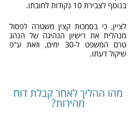
נטילת הרישיון וזימון לשימוע. האישור
ישמש כרישיון נהיגה זמני עד לעריכת
השימוע.
הנהג יזומן לשימוע בפני קצין משטרה
שבסמכותו לפסול את
רישיון הנהיגה
בפסילה מנהלית למשך 30 ימים (וזאת
עוד טרם הדיון בבית המשפט). כן
בסמכותו של קצין המשטרה לפסול את
רישיון הרכב
בו נהג הנאשם למשך 30
ימים .
בשימוע שייערך בתוך שלושה ימים לכל
היותר, יוכל הנהג לטעון את טענותיו,
להסביר מדוע על הקצין להימנע מן
הפסילה, שלאחריהן ייתן הקצין את
החלטתו בכתב.
גם אם הנהג לא התייצב לשימוע יכול
קצין משטרה לפסול את רשיון הנהיגה