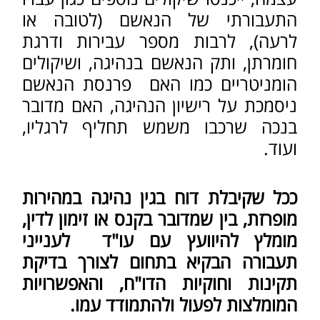
שם:
טלפון:
דוא"ל:
הודעה:
שליחה