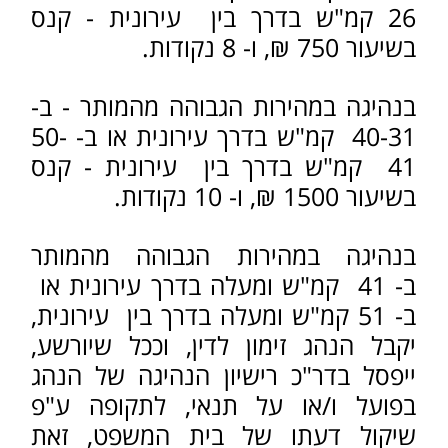
לתת לנהג דוח התראה (דוח
אזהרה) במקום דוח תנועה רגיל.
גם במידה והנהג עומד בתנאים אלו,
ע"פ מדיניות אגף התנועה, לא יינתן דוח
אזהרה על עבירת מהירות בדרגת קנס
של 750 ש"ח ומעלה.
זימון לדין
כאשר מדובר בקבלת דוח מהירות בו
הנהג מקבל זימון לדין, קיימים מספר
תרחישים אפשריים, והכל בהתאם
לנסיבות ביצוע העבירה ולחומרתה.
שימוע
ככל שהעבירה נאכפה ע"י שוטר, שלקח
את רישיון הנהיגה של הנהג מיד לאחר
ביצוע העבירה, יקבל הנהג אישור על