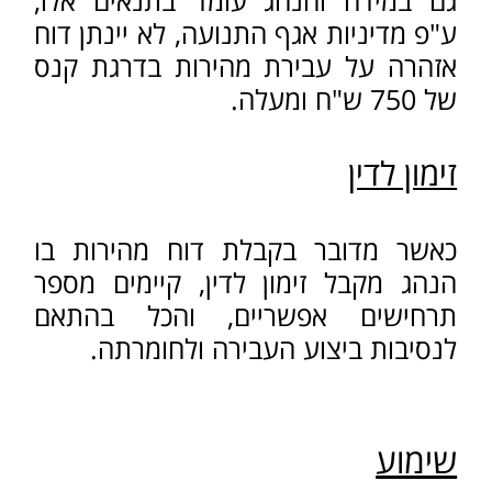
התעבורתי של הנאשם (לטובה או
לרעה), לרבות מספר עבירות ודרגת
חומרתן, ותק הנאשם בנהיגה, ושיקולים
הומניטריים כמו האם פרנסת הנאשם
ניסמכת על רישיון הנהיגה, האם מדובר
בנכה שרכבו משמש תחליף לרגליו,
ועוד.
ככל שקיבלת דוח בגין נהיגה במהירות
מופרזת, בין שמדובר בקנס או זימון לדין,
מומלץ להיוועץ עם עו"ד לענייני
תעבורה הבקיא בתחום לצורך בדיקת
תקינות וחוקיות הדו"ח, והאפשרויות
המומלצות לפעול ולהתמודד עמו.
לעו"ד יורם בלום ניסיון רב בתחום
התעבורה, הן בייצוג בערכאות השונות,
והן בייעוץ ללקוחות ומתן הכוונה בתחום.
עו"ד יורם בלום עסק משך שנים רבות
כמתנדב באגף התנועה במשטרת