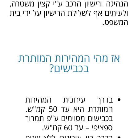
בכבישים מסוימים ע"פ תמרור
ספציפי – עד 60 קמ"ש.
בדרך בין עירונית ללא שטח
הפרדה בנוי, המהירות
המקסימלית עד 80 קמ"ש.
בדרך בין עירונית בעלת שטח
הפרדה בנוי – עד 90 קמ"ש.
בדרך מהירה – המהירות בין
100 ל 120 קמ"ש, ע"פ
תמרור מתאים.
אעפ"כ יש להדגיש כי ייתכנו שינויים
כאלה ואחרים במהירויות בכבישים
השונים, וככל שיהיו כאלה הרי שיהיו
בכפוף לתמרורים המתאימים, והכל תוך
התחשבות בתנאי הדרך.