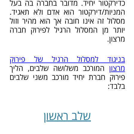
שלב ראשון
טרם התחלת שלב זה יש לוודא שלחברה
אין שעבודים על שמה, ושפרטי בעל
המניות/דירקטור תואמים לרשום בנסח
החברה.
הדירקטור חותם על טופס הודעה על
פירוק מרצון לחברת יחיד במסלול
מקוצר. בטופס זה הוא מצהיר בפני עורך
דין על כך שביכולת החברה לפרוע את
חובותיה בתוך 12 חודשים מתחילת הליך
הפירוק, ומודיע על מינוי מפרק לחברה.
בשלב א', יש לקבוע תאריך לאסיפה
סופית שתתכנס במועד שהוא בין 4 ל- 6
חודשים מיום קבלת ההחלטה על
הפירוק.
בנוסף לכך יש להגיש מסמכי מודעה