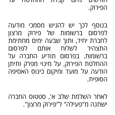
התחייבויותיה של החברה ודואג למימוש
נכסיה. לאחר מכן ישלח המפרק לרשם
את הדו"ח הסופי - טופס הודעה על
חיסול חברת יחיד במסלול מקוצר.
כמו בפירוק מרצון של חברה רגילה,
בטופס זה על המפרק לציין במפורש
שלחברה לא נותרו נכסים והתחייבויות.
לדו"ח הסופי על המפרק לצרף העתק
של הפרסום ברשומות.
בטרם פתיחת שלב ב' יש לוודא כי
לחברה לא נותרו חובות אגרה לרשם
החברות.
לא ניתן יהיה להשלים את הליך הפירוק
ללא הסדרת החוב, אם באמצעות
תשלום ואם באמצעות קבלת פטור. כל
עוד החברה לא תחוסל היא תמשיך