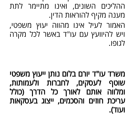
טלפון:
דוא"ל:
הודעה:
שליחה