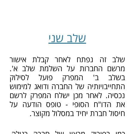
לצבור חובות אגרה נוספים
ותוכרז
כחברה מפרת חוק
. קיים הליך בו
החברה רשאית להגיש בקשה
לרשם
לפטור מחובות האגרה
על השנים
בהן לא הייתה פעילה, ולצורך כך עליה
לצרף אישורים מתאימים מגורמים
שונים.
לאחר השלמת השלב השני לפירוק,
סטטוס החברה ישתנה מ"פירוק מרצון"
ל"מחוסלת מרצון".
המאמר הנ"ל סוקר באופן כללי את
ההליכים השונים, ואינו מתיימר לתת
מענה מקיף להוראות הדין.
האמור לעיל אינו מהווה יעוץ משפטי,
ויש להיוועץ עם עו"ד באשר לכל מקרה
לגופו.