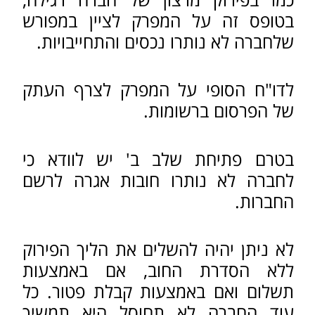
משרד עו"ד יורם בלום
נותן ייעוץ משפטי
שוטף לעסקים, לחברות ולעמותות,
ומלווה אותם לאורך כל הדרך (כולל
עריכת חוזים והסכמים, ייצוג בעסקאות
ועוד).
צרו קשר עכשיו לקבלת ייעוץ
ראשוני ללא התחייבות
054-5244971
ראו עוד:
פירוק חברה מרצון
פירוק חברה ע"י נושים